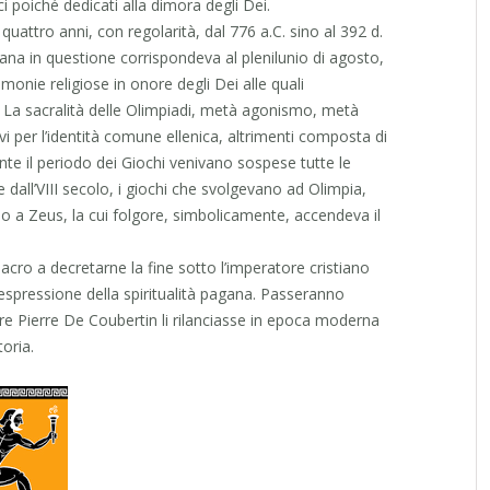
ci poiché dedicati alla dimora degli Dei.
 quattro anni, con regolarità, dal 776 a.C. sino al 392 d.
na in questione corrispondeva al plenilunio di agosto,
monie religiose in onore degli Dei alle quali
a. La sacralità delle Olimpiadi, metà agonismo, metà
tivi per l’identità comune ellenica, altrimenti composta di
ante il periodo dei Giochi venivano sospese tutte le
ire dall’VIII secolo, i giochi che svolgevano ad Olimpia,
o a Zeus, la cui folgore, simbolicamente, accendeva il
sacro a decretarne la fine sotto l’imperatore cristiano
spressione della spiritualità pagana. Passeranno
re Pierre De Coubertin li rilanciasse in epoca moderna
oria.