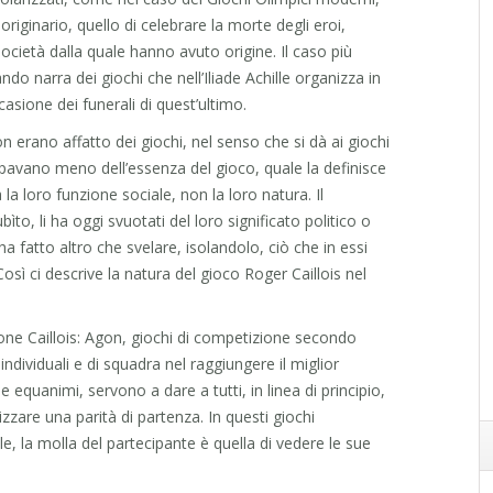
riginario, quello di celebrare la morte degli eroi,
cietà dalla quale hanno avuto origine. Il caso più
do narra dei giochi che nell’Iliade Achille organizza in
casione dei funerali di quest’ultimo.
 erano affatto dei giochi, nel senso che si dà ai giochi
pavano meno dell’essenza del gioco, quale la definisce
 loro funzione sociale, non la loro natura. Il
to, li ha oggi svuotati del loro significato politico o
 fatto altro che svelare, isolandolo, ciò che in essi
osì ci descrive la natura del gioco Roger Caillois nel
pone Caillois: Agon, giochi di competizione secondo
individuali e di squadra nel raggiungere il miglior
 e equanimi, servono a dare a tutti, in linea di principio,
nizzare una parità di partenza. In questi giochi
ale, la molla del partecipante è quella di vedere le sue