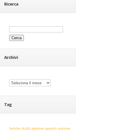
Ricerca
Ricerca
per:
Archivi
Archivi
Tag
5xmille
ALIAS
altalena
appello
automa