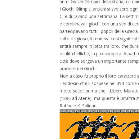
primi Giochi Olimpici della storia, olimpi
I Giochi Olimpici antichi si svolsero ogni
C, e duravano una settimana. La settima
e combinava i giochi con una seri di ceri
partecipavano tutti i popoli della Greci
culto religioso, li rendeva così significa
entità sempre in lotta tra loro, che dur
ostilità belliche, la pax olimpica. A part
città dove sorgeva un importante tempi
braciere dei Giochi.
Non a caso fu proprio il loro carattere 
Teodosio che li sospese nel 393 come e
molto secoli prima che il Libero Murato
(1896 ad Atene), ma questa è un’altra st
Raffaele K. Salinari