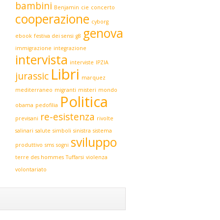
bambini
Benjamin
cie
concerto
cooperazione
cyborg
genova
ebook
festiva dei sensi
g8
immigrazione
integrazione
intervista
interviste
IPZIA
Libri
jurassic
marquez
mediterraneo
migranti
misteri
mondo
Politica
obama
pedofilia
re-esistenza
previsani
rivolte
salinari
salute
simboli
sinistra
sistema
sviluppo
produttivo
sms
sogni
terre des hommes
Tuffarsi
violenza
volontariato