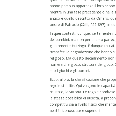
hanno perso in apparenza il loro scopo o
mentre in una fase precedente o nella so
antico è quello descritto da Omero, quan
onore di Patroclo (XXIII, 259-897), in oc
In quei contesti, dunque, certamente non
dei bambini, ma non per questo parteci
giustamente Huizinga. È dunque mutata la
“transfer” la degradazione che hanno subì
religioso. Ma questo decadimento non ha
non era che gioco, struttura del gioco. C
suo I giochi e gli uomini.
Ecco, allora, la classificazione che pro
regole stabilite. Qui valgono le capacità 
risultato, la vittoria. Le regole condivise
la stessa possibilità di riuscita, a preco
competitivi sia a livello fisico che ment
abilità riconosciute e superiori.