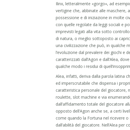
Ilinx, letteralmente «gorgo», ad esempio l
vertigine che, abbinate alle maschere, a
possessione e di iniziazione in molte civ
con quelle regolate da leggi sociali e p
imprevisti legati alla vita sotto controll
di natura, o meglio sottoposto ai capric
una civilizzazione che può, in qualche 
l’evoluzione dal prevalere dei giochi e dei
caratterizzati dall’Agon e dall’Alea, dov
qualche modo i residui di quell’insopprim
Alea, infatti, deriva dalla parola latina 
ed imperscrutabile che dispensa i propri
caratteristica personale del giocatore, n
roulette, slot machine e via enumerando, 
dall’affidamento totale del giocatore a
opposto dell’Agon anche se, a certi livell
come quando la Fortuna nel ricevere o
dall’abilità del giocatore. Nell’Alea per co