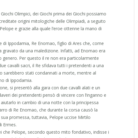
 Giochi Olimpici, dei Giochi prima dei Giochi possiamo
ccreditate origini mitologiche delle Olimpiadi, a seguito
 Pelope e grazie alla quale l’eroe ottenne la mano di
re di Ippodamia, Re Enomao, figlio di Ares che, come
era gravato da una maledizione. Infatti, ad Enomao era
 genero. Per questo il re non era particolarmente
ue cavalli sacri, il Re sfidava tutti i pretendenti a una
no sarebbero stati condannati a morte, mentre al
no di Ippodamia.
ne, si presentò alla gara con due cavalli alati e un
daveri dei pretendenti pensò di vincere con l’inganno e
d aiutarlo in cambio di una notte con la principessa
carro di Re Enomao, che durante la corsa causò la
 sua promessa, tuttavia, Pelope uccise Mirtilo
di Ermes.
Dei che Pelope, secondo questo mito fondativo, indisse i