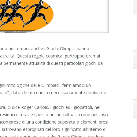
rano nel tempo, anche i Giochi Olimpici hanno
sacralità. Questa regola cosmica, purtroppo oramai
 permanente attualità di questi particolari giochi da
gini mitologiche delle Olimpiadi, fermiamoci un
“gioco”, dato che da questo necessariamente dobbiamo
ra, ci dice Roger Caillois. I giochi ed i giocattoli, nel
residui culturali e spesso anche cultuali, come nel caso
incomprese di una condizione superata o elementi presi
si trovano espropriati del loro significato all’interno di
colarizzati, come nel caso dei Giochi Olimpici moderni,