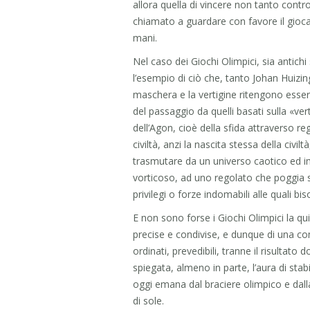
allora quella di vincere non tanto cont
chiamato a guardare con favore il gioca
mani.
Nel caso dei Giochi Olimpici, sia antic
l’esempio di ciò che, tanto Johan Huiz
maschera e la vertigine ritengono essere 
del passaggio da quelli basati sulla «ver
dell’Agon, cioè della sfida attraverso reg
civiltà, anzi la nascita stessa della civi
trasmutare da un universo caotico ed i
vorticoso, ad uno regolato che poggia su
privilegi o forze indomabili alle quali bi
E non sono forse i Giochi Olimpici la qu
precise e condivise, e dunque di una comp
ordinati, prevedibili, tranne il risultato 
spiegata, almeno in parte, l’aura di sta
oggi emana dal braciere olimpico e da
di sole.