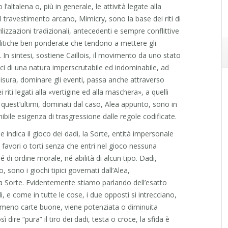
’altalena o, più in generale, le attività legate alla
l travestimento arcano, Mimicry, sono la base dei riti di
ilizzazioni tradizionali, antecedenti e sempre conflittive
olitiche ben ponderate che tendono a mettere gli
o. In sintesi, sostiene Caillois, il movimento da uno stato
ci di una natura imperscrutabile ed indominabile, ad
misura, dominare gli eventi, passa anche attraverso
 riti legati alla «vertigine ed alla maschera», a quelli
e quest’ultimi, dominati dal caso, Alea appunto, sono in
ibile esigenza di trasgressione dalle regole codificate.
che indica il gioco dei dadi, la Sorte, entità impersonale
 favori o torti senza che entri nel gioco nessuna
é di ordine morale, né abilità di alcun tipo. Dadi,
sono i giochi tipici governati dall’Alea,
lla Sorte. Evidentemente stiamo parlando dell’esatto
i, e come in tutte le cose, i due opposti si intrecciano,
 meno carte buone, viene potenziata o diminuita
sì dire “pura” il tiro dei dadi, testa o croce, la sfida è