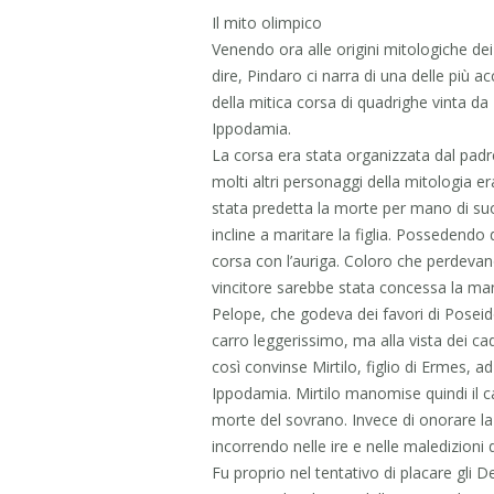
Il mito olimpico
Venendo ora alle origini mitologiche dei
dire, Pindaro ci narra di una delle più a
della mitica corsa di quadrighe vinta da
Ippodamia.
La corsa era stata organizzata dal pad
molti altri personaggi della mitologia 
stata predetta la morte per mano di suo
incline a maritare la figlia. Possedendo d
corsa con l’auriga. Coloro che perdeva
vincitore sarebbe stata concessa la ma
Pelope, che godeva dei favori di Poseido
carro leggerissimo, ma alla vista dei ca
così convinse Mirtilo, figlio di Ermes, a
Ippodamia. Mirtilo manomise quindi il 
morte del sovrano. Invece di onorare la
incorrendo nelle ire e nelle maledizioni 
Fu proprio nel tentativo di placare gli 