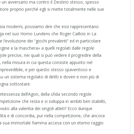
ro un avversario ma contro il Destino stesso, spesso
tore proprio perché egli si mette totalmente nelle sue
hi sia moderni, possiamo dire che essi rappresentano
inga nel suo Homo Lundens che Roger Caillois in La
l’evoluzione dei “giochi prevalenti” ed in particolare
tigine e la maschera» a quelli regolati dalle regole
ole precise, nei quali si può vedere il progredire della
ltà, nella misura in cui questa consiste appunto nel
mprevedibile, e per questo stesso spaventoso e
 un sistema regolato di diritti e doveri e non più di
sogna sottostare.
intessenza dell’Agon, della sfida secondo regole
etizione che resta e si sviluppa in ambiti ben stabiliti,
dovuto alla valentia dei singoli atleti? Ecco dunque
bilità e di concordia, pur nella competizione, che ancora
lla sua immortale fiamma accesa con un eterno raggio