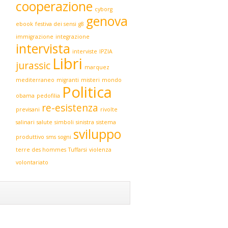
cooperazione
cyborg
genova
ebook
festiva dei sensi
g8
immigrazione
integrazione
intervista
interviste
IPZIA
Libri
jurassic
marquez
mediterraneo
migranti
misteri
mondo
Politica
obama
pedofilia
re-esistenza
previsani
rivolte
salinari
salute
simboli
sinistra
sistema
sviluppo
produttivo
sms
sogni
terre des hommes
Tuffarsi
violenza
volontariato