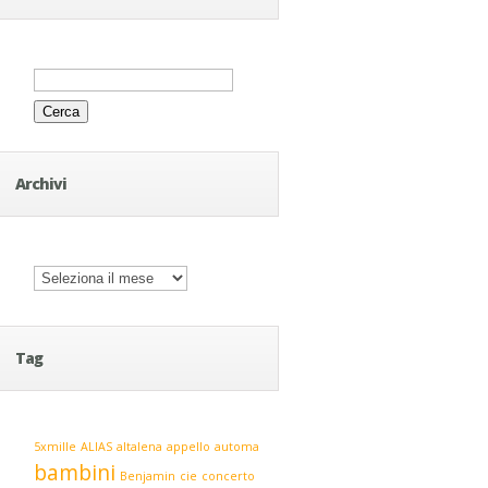
Ricerca
per:
Archivi
Archivi
Tag
5xmille
ALIAS
altalena
appello
automa
bambini
Benjamin
cie
concerto