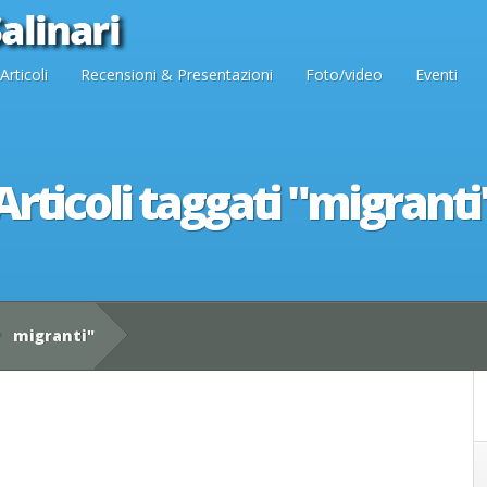
Articoli
Recensioni & Presentazioni
Foto/video
Eventi
Articoli taggati "migranti
migranti"