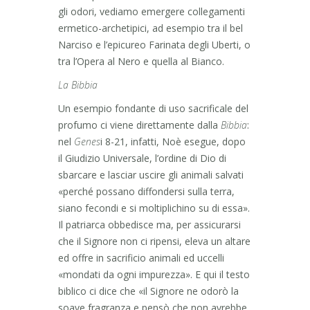
gli odori, vediamo emergere collegamenti
ermetico-archetipici, ad esempio tra il bel
Narciso e l’epicureo Farinata degli Uberti, o
tra l’Opera al Nero e quella al Bianco.
La Bibbia
Un esempio fondante di uso sacrificale del
profumo ci viene direttamente dalla
Bibbia
:
nel
Genes
i 8-21, infatti, Noè esegue, dopo
il Giudizio Universale, l’ordine di Dio di
sbarcare e lasciar uscire gli animali salvati
«perché possano diffondersi sulla terra,
siano fecondi e si moltiplichino su di essa».
Il patriarca obbedisce ma, per assicurarsi
che il Signore non ci ripensi, eleva un altare
ed offre in sacrificio animali ed uccelli
«mondati da ogni impurezza». E qui il testo
biblico ci dice che «il Signore ne odorò la
soave fragranza e pensò che non avrebbe