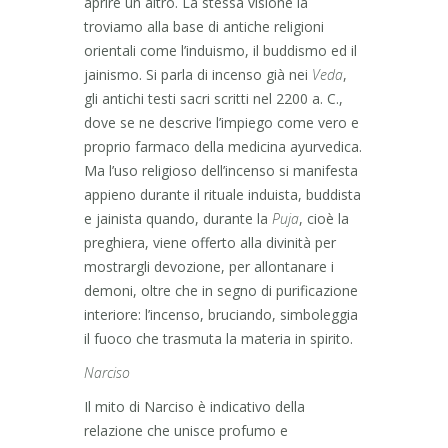
aprire un altro. La stessa visione la
troviamo alla base di antiche religioni
orientali come l’induismo, il buddismo ed il
jainismo. Si parla di incenso già nei
Veda
,
gli antichi testi sacri scritti nel 2200 a. C.,
dove se ne descrive l’impiego come vero e
proprio farmaco della medicina ayurvedica.
Ma l’uso religioso dell’incenso si manifesta
appieno durante il rituale induista, buddista
e jainista quando, durante la
Puja
, cioè la
preghiera, viene offerto alla divinità per
mostrargli devozione, per allontanare i
demoni, oltre che in segno di purificazione
interiore: l’incenso, bruciando, simboleggia
il fuoco che trasmuta la materia in spirito.
Narciso
Il mito di Narciso è indicativo della
relazione che unisce profumo e