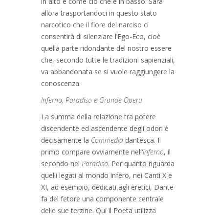
in alto è come ciò che è in basso. Sarà
allora trasportandoci in questo stato
narcotico che il fiore del narciso ci
consentirà di silenziare l’Ego-Eco, cioè
quella parte ridondante del nostro essere
che, secondo tutte le tradizioni sapienziali,
va abbandonata se si vuole raggiungere la
conoscenza.
Inferno, Paradiso e Grande Opera
La summa della relazione tra potere
discendente ed ascendente degli odori è
decisamente la
Commedia
dantesca. Il
primo compare ovviamente nell‘
Inferno
, il
secondo nel
Paradiso
. Per quanto riguarda
quelli legati al mondo infero, nei Canti X e
XI, ad esempio, dedicati agli eretici, Dante
fa del fetore una componente centrale
delle sue terzine. Qui il Poeta utilizza