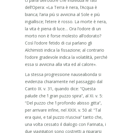
ci parla dell’odore che individua le fasi
dell’Opera: «La Terra è nera, l’Acqua è
bianca; l’aria più si avvicina al Sole e più
ingiallisce; l’etere è rosso. La morte è nera,
la vita è piena di luce… Ora l’odore di un
morto non è forse molesto all’odorato?
Così l’odore fetido di cui parlano gli
Alchimisti indica la fissazione; al contrario
l’odore gradevole indica la volatilità, perché
essa si avvicina alla vita ed al calore».
La stessa progressione nauseabonda si
evidenzia chiaramente nel passaggio dal
Canto IX. v. 31, quando dice: “Questa
palude che ‘l gran puzzo spira”, al XI. v. 5:
“Del puzzo che ‘l profondo abisso gitta”,
per arrivare infine, nel XXIX. v. 50 al: “Tal
era quivi, e tal puzzo n’usciva” tanto che,
una volta cessato il dialogo con Farinata, i
due viaggiatori sono costretti a ripararsi