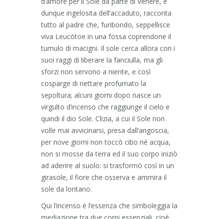
d’amore per il Sole da parte di Venere, e
dunque ingelosita dell’accaduto, racconta
tutto al padre che, furibondo, seppellisce
viva Leucòtoe in una fossa coprendone il
tumulo di macigni. Il sole cerca allora con i
suoi raggi di liberare la fanciulla, ma gli
sforzi non servono a niente, e così
cosparge di nettare profumato la
sepoltura; alcuni giorni dopo nasce un
virgulto d’incenso che raggiunge il cielo e
quindi il dio Sole. Clizia, a cui il Sole non
volle mai avvicinarsi, presa dall’angoscia,
per nove giorni non toccò cibo né acqua,
non si mosse da terra ed il suo corpo iniziò
ad aderire al suolo: si trasformò così in un
girasole, il fiore che osserva e ammira il
sole da lontano.
Qui l’incenso è l’essenza che simboleggia la
mediazione tra due corpi essenziali, cioè