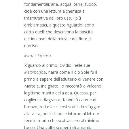
fondamentali: aria, acqua, terra, fuoco,
cioè con una lettura alchemica e
trasmutativa del loro uso. I più
emblematici, a questo riguardo, sono
certo quelli che descrivono la nascita
dell’incenso, della mirra e del fiore di
narciso.
Mirra e Incenso
Riguardo al primo, Ovidio, nelle sue
Metamorfosi
, narra come Il dio Sole fu il
primo a sapere dell’adulterio di Venere con
Marte e, indignato, lo raccontò a Vulcano,
legittimo marito della dea. Questo, per
coglierli in flagrante, fabbricò catene di
bronzo, reti e lacci così sottili da sfuggire
alla vista, poi li dispose intorno al letto e
fece in modo che scattassero al minimo
tocco. Una volta scoperti gli amanti,