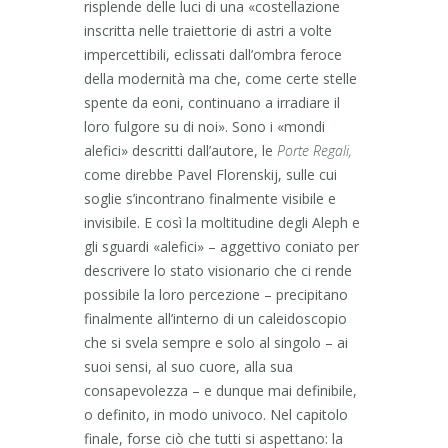
risplende delle luci di una «costellazione
inscritta nelle traiettorie di astri a volte
impercettibili, eclissati dall’ombra feroce
della modernità ma che, come certe stelle
spente da eoni, continuano a irradiare il
loro fulgore su di noi». Sono i «mondi
alefici» descritti dall’autore, le
Porte Regali,
come direbbe Pavel Florenskij, sulle cui
soglie s’incontrano finalmente visibile e
invisibile. E così la moltitudine degli Aleph e
gli sguardi «alefici» – aggettivo coniato per
descrivere lo stato visionario che ci rende
possibile la loro percezione – precipitano
finalmente all’interno di un caleidoscopio
che si svela sempre e solo al singolo – ai
suoi sensi, al suo cuore, alla sua
consapevolezza – e dunque mai definibile,
o definito, in modo univoco. Nel capitolo
finale, forse ciò che tutti si aspettano: la