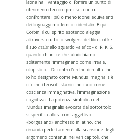
latina ha il vantaggio di fornire un punto di
riferimento tecnico preciso, con cui
confrontare i più o meno idonei equivalenti
dei linguaggi moderni occidentali». E qui
Corbin, il cui spirito esoterico aleggia
attraverso tutto lo svolgersi del libro, offre
il suo
assist
allo sguardo «alefico» di R. K. S.
quando chiarisce che: «Indichiamo
solitamente l’immaginario come irreale,
utopistico… Di contro l’ordine di realtà che
io ho designato come Mundus Imaginalis è
ciò che i teosofi islamici indicano come
coscienza immaginativa, l’Immaginazione
cognitiva». La potenza simbolica del
Mundus Imaginalis evocata dal sottotitolo
si specifica allora con l’aggettivo
«borgesiano» anch’esso in latino, che
rimanda perfettamente alla scansione degli
argomenti contenuti nei vari capitoli, che