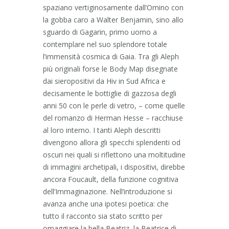
spaziano vertiginosamente dall’Omino con
la gobba caro a Walter Benjamin, sino allo
sguardo di Gagarin, primo uomo a
contemplare nel suo splendore totale
l’immensità cosmica di Gaia. Tra gli Aleph
più originali forse le Body Map disegnate
dai sieropositivi da Hiv in Sud Africa e
decisamente le bottiglie di gazzosa degli
anni 50 con le perle di vetro, – come quelle
del romanzo di Herman Hesse – racchiuse
al loro interno. I tanti Aleph descritti
divengono allora gli specchi splendenti od
oscuri nei quali si riflettono una moltitudine
di immagini archetipali, i dispositivi, direbbe
ancora Foucault, della funzione cognitiva
dell’Immaginazione. Nell’introduzione si
avanza anche una ipotesi poetica: che
tutto il racconto sia stato scritto per
omaggiare la bella Beatriz, la Beatrice di