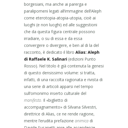
borgesiani, ma anche ai parerga e
paralipomeni legati all’immagine dell’Aleph
come eterotopia-atopia-utopia, cioè ai
luoghi (e non luoghi) ed alle suggestioni
che da questa figura centrale possono
irradiare, o su di essa e da essa
convergere o divergere, e ben al di la del
racconto, è dedicato il libro
Alias: Aleph
di Raffaele K. Salinari
(edizioni Punto
Rosso). Nel titolo è già contenuta la genesi
di questo densissimo volume: si tratta,
infatti, di una raccolta ragionata e rivista di
una serie di articoli apparsi nel tempo
sull’omonimo inserto culturale del
manifesto.
Il «biglietto di
accompagnamento» di Silvana Silvestri,
direttrice di Alias, ce ne rende ragione,
mentre l’erudita prefazione
animica
di
Davide Susanetti apre alle ascendenze