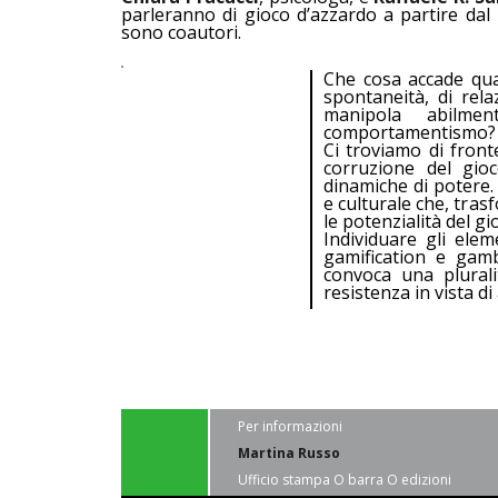
parleranno di gioco d’azzardo a partire dal
sono coautori.
Che cosa accade qua
spontaneità, di rel
manipola abilmen
comportamentismo?
Ci troviamo di front
corruzione del gio
dinamiche di potere.
e culturale che, tras
le potenzialità del g
Individuare gli ele
gamification e gambl
convoca una pluralit
resistenza in vista di
Per informazioni
Martina Russo
Ufficio stampa O barra O edizioni