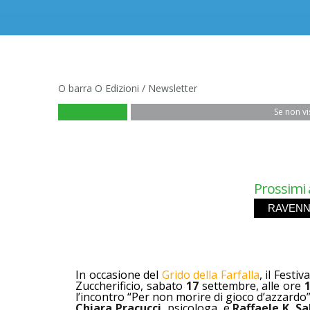
O barra O Edizioni / Newsletter
Se non vi
Prossimi
RAVENN
In occasione del
Grido della Farfalla
, il Festi
Zuccherificio, sabato
17
settembre, alle ore
l’incontro “Per non morire di gioco d’azzardo”
Chiara Pracucci
, psicologa, e
Raffaele K. Sa