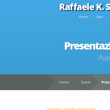
Home
Libri
Presentazi
Pub
Home
Eventi
Pres
Volantino giornata matriarcato