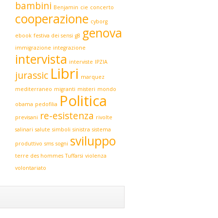
bambini
Benjamin
cie
concerto
cooperazione
cyborg
genova
ebook
festiva dei sensi
g8
immigrazione
integrazione
intervista
interviste
IPZIA
Libri
jurassic
marquez
mediterraneo
migranti
misteri
mondo
Politica
obama
pedofilia
re-esistenza
previsani
rivolte
salinari
salute
simboli
sinistra
sistema
sviluppo
produttivo
sms
sogni
terre des hommes
Tuffarsi
violenza
volontariato