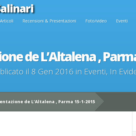
Articoli
Recensioni & Presentazioni
Foto/video
Eventi
one de L’Altalena , Parm
blicato il 8 Gen 2016 in
Eventi
,
In Evid
entazione de L’Altalena , Parma 15-1-2015