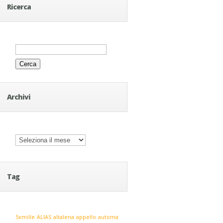
Ricerca
Ricerca
per:
Archivi
Archivi
Tag
5xmille
ALIAS
altalena
appello
automa