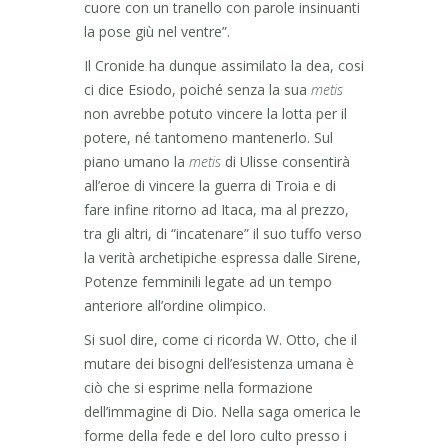
cuore con un tranello con parole insinuanti
la pose giù nel ventre”.
Il Cronide ha dunque assimilato la dea, cosi
ci dice Esiodo, poiché senza la sua
metis
non avrebbe potuto vincere la lotta per il
potere, né tantomeno mantenerlo. Sul
piano umano la
metis
di Ulisse consentirà
all’eroe di vincere la guerra di Troia e di
fare infine ritorno ad Itaca, ma al prezzo,
tra gli altri, di “incatenare” il suo tuffo verso
la verità archetipiche espressa dalle Sirene,
Potenze femminili legate ad un tempo
anteriore all’ordine olimpico.
Si suol dire, come ci ricorda W. Otto, che il
mutare dei bisogni dell’esistenza umana è
ciò che si esprime nella formazione
dell’immagine di Dio. Nella saga omerica le
forme della fede e del loro culto presso i