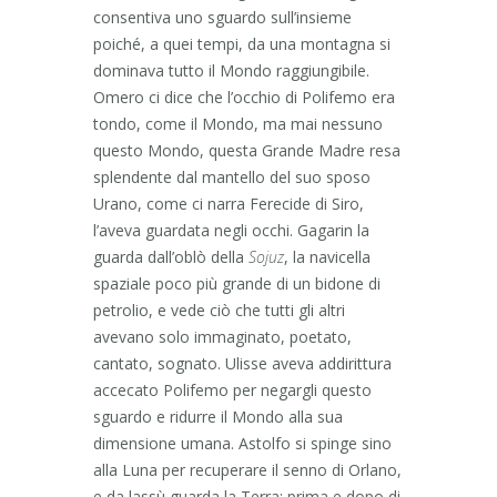
consentiva uno sguardo sull’insieme
poiché, a quei tempi, da una montagna si
dominava tutto il Mondo raggiungibile.
Omero ci dice che l’occhio di Polifemo era
tondo, come il Mondo, ma mai nessuno
questo Mondo, questa Grande Madre resa
splendente dal mantello del suo sposo
Urano, come ci narra Ferecide di Siro,
l’aveva guardata negli occhi. Gagarin la
guarda dall’oblò della
Sojuz
, la navicella
spaziale poco più grande di un bidone di
petrolio, e vede ciò che tutti gli altri
avevano solo immaginato, poetato,
cantato, sognato. Ulisse aveva addirittura
accecato Polifemo per negargli questo
sguardo e ridurre il Mondo alla sua
dimensione umana. Astolfo si spinge sino
alla Luna per recuperare il senno di Orlano,
e da lassù guarda la Terra; prima e dopo di