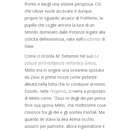
fronte a dargli una visione perspicua. Ciò
che Ulisse vuole accecare è dunque
proprio lo sguardo arcaico di Polifemo, la
pupilla che coglie ancora la luce di un
Mondo dominato dalle Potenze legate alla
ciclicità dell’esistenza, nate dall’
auctoritas
di
Gaia.
Come ci ricorda M. Detienne nel suo
Le
astuzie dell’intelligenza nell’antica Grecia
,
Metis era in origine una oceanina sposata
da Zeus in prime nozze come potente
alleata nella lotta che lo condusse al trono.
Esiodo, nella
Teogonia
, ci narra a proposito
di Metis come: “Zeus re degli dei per prima
fece sua sposa Metis, che moltissime cose
conosce tra gli dei e gli uomini mortali. Ma
quando lei stava la dea Atena occhio
azzurro per partorire, allora ingannatone il