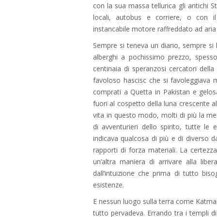
con la sua massa tellurica gli antichi St
locali, autobus e corriere, o con i
instancabile motore raffreddato ad aria i
Sempre si teneva un diario, sempre si l
alberghi a pochissimo prezzo, spesso
centinaia di speranzosi cercatori della
favoloso hascisc che si favoleggiava mi
comprati a Quetta in Pakistan e gelos
fuori al cospetto della luna crescente 
vita in questo modo, molti di più la m
di avventurieri dello spirito, tutte l
indicava qualcosa di più e di diverso d
rapporti di forza materiali. La certe
un’altra maniera di arrivare alla libe
dall’intuizione che prima di tutto bis
esistenze.
E nessun luogo sulla terra come Katman
tutto pervadeva. Errando tra i templi di