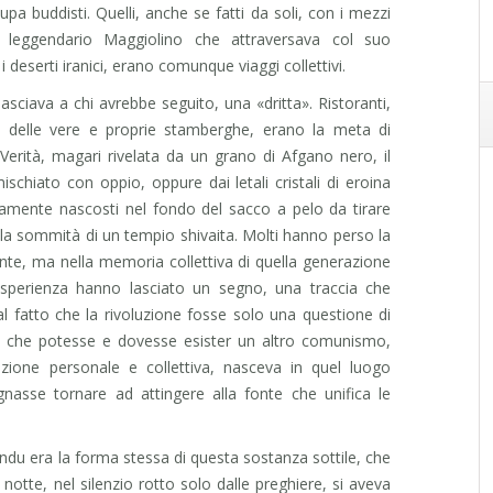
upa buddisti. Quelli, anche se fatti da soli, con i mezzi
l leggendario Maggiolino che attraversava col suo
 deserti iranici, erano comunque viaggi collettivi.
asciava a chi avrebbe seguito, una «dritta». Ristoranti,
 delle vere e proprie stamberghe, erano la meta di
 Verità, magari rivelata da un grano di Afgano nero, il
schiato con oppio, oppure dai letali cristali di eroina
amente nascosti nel fondo del sacco a pelo da tirare
alla sommità di un tempio shivaita. Molti hanno perso la
ente, ma nella memoria collettiva di quella generazione
e esperienza hanno lasciato un segno, una traccia che
al fatto che la rivoluzione fosse solo una questione di
zza che potesse e dovesse esister un altro comunismo,
razione personale e collettiva, nasceva in quel luogo
ognasse tornare ad attingere alla fonte che unifica le
du era la forma stessa di questa sostanza sottile, che
 notte, nel silenzio rotto solo dalle preghiere, si aveva