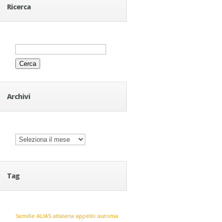
Ricerca
Ricerca
per:
Archivi
Archivi
Tag
5xmille
ALIAS
altalena
appello
automa