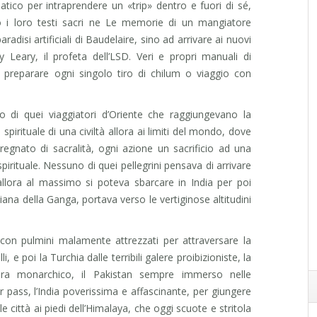
iatico per intraprendere un «trip» dentro e fuori di sé,
 i loro testi sacri ne Le memorie di un mangiatore
disi artificiali di Baudelaire, sino ad arrivare ai nuovi
 Leary, il profeta dell’LSD. Veri e propri manuali di
r preparare ogni singolo tiro di chilum o viaggio con
o di quei viaggiatori d’Oriente che raggiungevano la
spirituale di una civiltà allora ai limiti del mondo, dove
egnato di sacralità, ogni azione un sacrificio ad una
pirituale. Nessuno di quei pellegrini pensava di arrivare
lora al massimo si poteva sbarcare in India per poi
piana della Ganga, portava verso le vertiginose altitudini
, con pulmini malamente attrezzati per attraversare la
i, e poi la Turchia dalle terribili galere proibizioniste, la
cora monarchico, il Pakistan sempre immerso nelle
er pass, l’India poverissima e affascinante, per giungere
ile città ai piedi dell’Himalaya, che oggi scuote e stritola