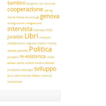
bambini
Benjamin
cie
concerto
cooperazione
cyborg
genova
ebook
festiva dei sensi
g8
immigrazione
integrazione
intervista
interviste
IPZIA
Libri
jurassic
marquez
mediterraneo
migranti
misteri
mondo
Politica
obama
pedofilia
re-esistenza
previsani
rivolte
salinari
salute
simboli
sinistra
sistema
sviluppo
produttivo
sms
sogni
terre des hommes
Tuffarsi
violenza
volontariato