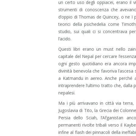
un certo uso degli oppiacei, erano il v
strumenti di conoscenza che avevano
d’oppio di Thomas de Quincey, o ne I para
teorici della psichedelia come Timothy
studio, sui quali ci si concentrava pe
l’acido.
Questi libri erano un must nello zain
capitale del Nepal per cercare l’essenza 
ogni gesto quotidiano era ancora impr
divinità benevola che favoriva l’ascesa s
a Katmandu in aereo. Anche perché al
intraprendere l’ultimo tratto che, dalla 
nepalesi.
Ma i più arrivavano in città via terra
Jugoslavia di Tito, la Grecia dei Colonnell
Persia dello Sciah, l’Afganistan an
permanenti rivolte tribali verso il Kayb
infine al flash dei pinnacoli della ineffab