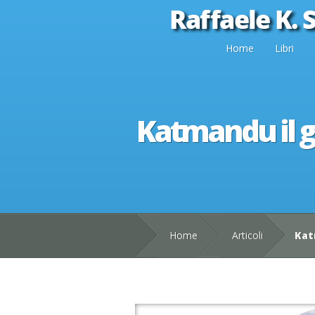
Home
Libri
Katmandu il gr
Home
Articoli
Katm