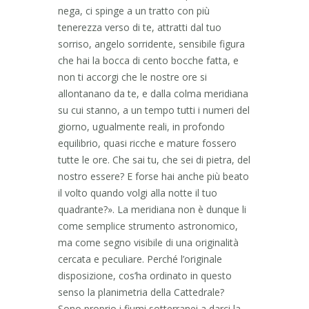
nega, ci spinge a un tratto con più
tenerezza verso di te, attratti dal tuo
sorriso, angelo sorridente, sensibile figura
che hai la bocca di cento bocche fatta, e
non ti accorgi che le nostre ore si
allontanano da te, e dalla colma meridiana
su cui stanno, a un tempo tutti i numeri del
giorno, ugualmente reali, in profondo
equilibrio, quasi ricche e mature fossero
tutte le ore. Che sai tu, che sei di pietra, del
nostro essere? E forse hai anche più beato
il volto quando volgi alla notte il tuo
quadrante?». La meridiana non è dunque li
come semplice strumento astronomico,
ma come segno visibile di una originalità
cercata e peculiare. Perché l’originale
disposizione, cos’ha ordinato in questo
senso la planimetria della Cattedrale?
Sono proprio i fiumi sotterranei a darci la