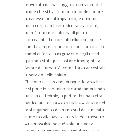
provocata dal passaggio sotterraneo delle
acque che si trasformano in onde sonore
trasmesse poi all’impiantito, e dunque a
tutto corpo architettonico sovrastante,
mercé l’enorme colonna di pietra
sottostante. Le correnti telluriche, quelle
che da sempre muovono con i loro invisibili
campi di forza la migrazione degli uccelli,
qui sono state per così dire imbrigliate a
favore dell’umanità, come forza ancestrale
al servizio dello spirito.
Chi conosce l’arcano, dunque, lo visualizza
e si pone in cammino circumdeambulando
tutta la cattedrale, a partire da una pietra
particolare, detta «solstiziale» – situata nel
prolungamento del muro sud della navata
in mezzo alla navata laterale del transetto
– riconoscibile poiché solo una volta
l’anno, il 21 giugno, solstizio d’estate, un