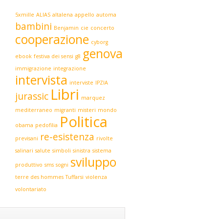
5xmille
ALIAS
altalena
appello
automa
bambini
Benjamin
cie
concerto
cooperazione
cyborg
genova
ebook
festiva dei sensi
g8
immigrazione
integrazione
intervista
interviste
IPZIA
Libri
jurassic
marquez
mediterraneo
migranti
misteri
mondo
Politica
obama
pedofilia
re-esistenza
previsani
rivolte
salinari
salute
simboli
sinistra
sistema
sviluppo
produttivo
sms
sogni
terre des hommes
Tuffarsi
violenza
volontariato