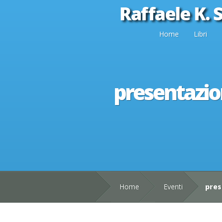
Home
Libri
presentazion
Home
Eventi
pres