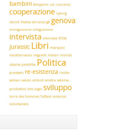
bambini
Benjamin
cie
concerto
cooperazione
cyborg
genova
ebook
festiva dei sensi
g8
immigrazione
integrazione
intervista
interviste
IPZIA
Libri
jurassic
marquez
mediterraneo
migranti
misteri
mondo
Politica
obama
pedofilia
re-esistenza
previsani
rivolte
salinari
salute
simboli
sinistra
sistema
sviluppo
produttivo
sms
sogni
terre des hommes
Tuffarsi
violenza
volontariato