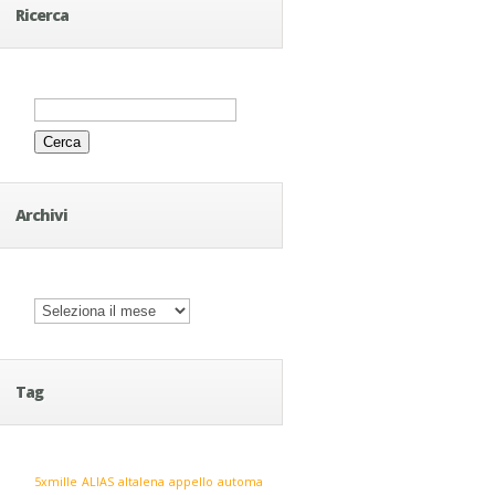
Ricerca
Ricerca
per:
Archivi
Archivi
Tag
5xmille
ALIAS
altalena
appello
automa