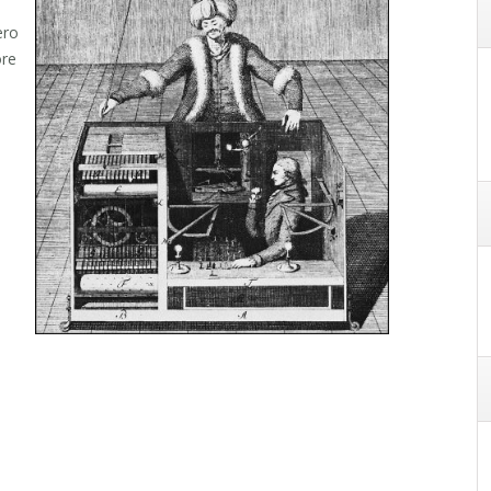
ero
ore