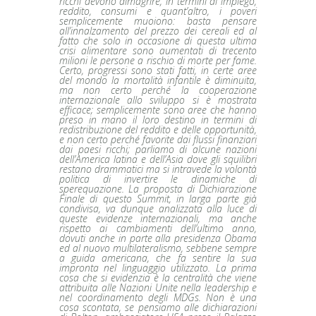
ricchi devono dimagrire, in termini di impiego,
reddito, consumi e quant’altro, i poveri
semplicemente muoiono: basta pensare
all’innalzamento del prezzo dei cereali ed al
fatto che solo in occasione di questa ultima
crisi alimentare sono aumentati di trecento
milioni le persone a rischio di morte per fame.
Certo, progressi sono stati fatti, in certe aree
del mondo la mortalità infantile è diminuita,
ma non certo perché la cooperazione
internazionale allo sviluppo si è mostrata
efficace; semplicemente sono aree che hanno
preso in mano il loro destino in termini di
redistribuzione del reddito e delle opportunità,
e non certo perché favorite dai flussi finanziari
dai paesi ricchi; parliamo di alcune nazioni
dell’America latina e dell’Asia dove gli squilibri
restano drammatici ma si intravede la volontà
politica di invertire le dinamiche di
sperequazione. La proposta di Dichiarazione
Finale di questo Summit, in larga parte già
condivisa, va dunque analizzata alla luce di
queste evidenze internazionali, ma anche
rispetto ai cambiamenti dell’ultimo anno,
dovuti anche in parte alla presidenza Obama
ed al nuovo multilateralismo, sebbene sempre
a guida americana, che fa sentire la sua
impronta nel linguaggio utilizzato. La prima
cosa che si evidenzia è la centralità che viene
attribuita alle Nazioni Unite nella leadership e
nel coordinamento degli MDGs. Non è una
cosa scontata, se pensiamo alle dichiarazioni