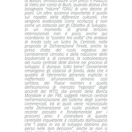
di Bolton, ambasciatore USA preso il Palazzo
di Vetro per conto di Bush, quando diceva che
bisognava “ridurre” l’ONU di una decina di
piani. Un altro accenno importante è quello
sul rispetto delle differenze culturali, che
vengono evidenziate come ricchezza e non
come un ostacolo per gli Obiettivi di Sviluppo.
In un momento di grandi tensioni
internazionali non è poco, anche qui
ricordiamo lo “scontro tra civiltà” che andava
di moda solo un lustro fa. Centrale, nella
proposta di Dichiarazione Finale, anche la
presa d’atto del ruolo negativo dei
cambiamenti climatici e della riduzione delle
biodiversità e, di converso, la sottolineatura
del ruolo centrale delle donne nei processi di
sviluppo. E dunque, tutto bene? Ovviamente
rimangono gli ostacoli di fondo, dato che il
quadro di riferimento generale, esplicito e
riaffermato all’unanimità, almeno così
sembra, dei Paese membri, è quello
dell’economia di mercato “regolata” dagli
accordi del WTO, dai prestiti della Banca
Mondiale e del FMI, soggetti ritenuti centrali
nell’armonizzazione del sistema degli scambi
commerciali, ed ai quali viene riconosciuto
nella Dichiarazione un ruolo positivo nel
recente passato e fondamentale per i
prossimi anni. Il contraltare di questa
centralità inquietante è costituito dall’auspicio
che “i paesi in via di sviluppo abbiano più
perso nelle loro decisioni”, anche se non si