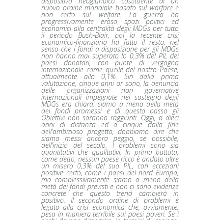
dispositivo neogiuridico costituente di un
nuovo ordine mondiale basato sul warfare e
non certo sul welfare. La guerra ha
progressivamente eroso spazi politici ed
economici alla centralità degli MDGs per tutto
il periodo Bush-Blair, poi la recente crisi
economico-finanziaria ha fatto il resto, nel
senso che i fondi a disposizione per gli MDGs
non hanno mai superato lo 0,3% del PIL dei
paesi donatori, con punte di vergogna
internazionale come quelle del nostro Paese,
attualmente allo 0,1%. Sin dalla prima
valutazione, cinque anni or sono, la denuncia
delle organizzazioni non governative
internazionali impegnate nel sostegno degli
MDGs era chiara: siamo a meno della metà
dei fondi promessi e di questo passo gli
Obiettivi non saranno raggiunti. Oggi, a dieci
anni di distanza ed a cinque dalla fine
dell’ambizioso progetto, dobbiamo dire che
siamo messi ancora peggio, se possibile,
dell’inizio del secolo. I problemi sono sia
quantitativi che qualitativi. In prima battuta,
come detto, nessun paese ricco è andato oltre
un misero 0,3% del suo PIL, con eccezioni
positive certo, come i paesi del nord Europa,
ma complessivamente siamo a meno della
metà dei fondi previsti e non ci sono evidenze
concrete che questo trend cambierà in
positivo. Il secondo ordine di problemi è
legato alla crisi economica che, ovviamente,
pesa in maniera terribile sui paesi poveri. Se i