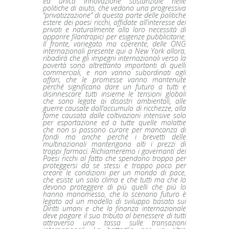
ed unica innovazione sostanziale nelle
politiche di aiuto, che vedono una progressiva
“privatizzazione” di questa parte delle politiche
estere dei paesi ricchi, affidate all’interesse dei
privati e naturalmente alla loro necessità di
apparire filantropici per esigenze pubblicitarie.
Il fronte, variegato ma coerente, delle ONG
internazionali presente qui a New York allora,
ribadirà che gli impegni internazionali verso la
povertà sono altrettanto importanti di quelli
commerciali, e non vanno subordinati agli
affari, che le promesse vanno mantenute
perché significano dare un futuro a tutti e
disinnescare tutti insieme le tensioni globali
che sono legate ai disastri ambientali, alle
guerre causate dall’accumulo di ricchezze, alla
fame causata dalle coltivazioni intensive solo
per esportazione ed a tutte quelle malattie
che non si possono curare per mancanza di
fondi ma anche perché i brevetti delle
multinazionali mantengono alti i prezzi di
troppi farmaci. Richiameremo i governanti dei
Paesi ricchi al fatto che spendono troppo per
proteggersi da se stessi e troppo poco per
creare le condizioni per un mondo di pace,
che esiste un solo clima e che tutti ma che lo
devono proteggere di più quelli che più lo
hanno manomesso, che lo scenario futuro è
legato ad un modello di sviluppo basato sui
Diritti umani e che la finanza internazionale
deve pagare il suo tributo al benessere di tutti
attraverso una tassa sulle transazioni