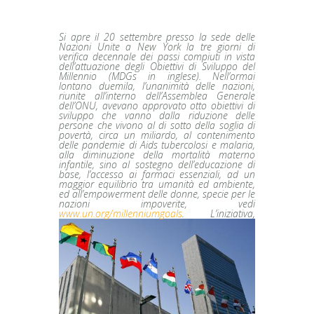
Si apre il 20 settembre presso la sede delle
Nazioni Unite a New York la tre giorni di
verifica decennale dei passi compiuti in vista
dell’attuazione degli Obiettivi di Sviluppo del
Millennio (MDGs in inglese). Nell’ormai
lontano duemila, l’unanimità delle nazioni,
riunite all’interno dell’Assemblea Generale
dell’ONU, avevano approvato otto obiettivi di
sviluppo che vanno dalla riduzione delle
persone che vivono al di sotto della soglia di
povertà, circa un miliardo, al contenimento
delle pandemie di Aids tubercolosi e malaria,
alla diminuzione della mortalità materno
infantile, sino al sostegno dell’educazione di
base, l’accesso ai farmaci essenziali, ad un
maggior equilibrio tra umanità ed ambiente,
ed all’empowerment delle donne, specie per le
nazioni impoverite, vedi
www.un.org/millenniumgoals
. L’iniziativa,