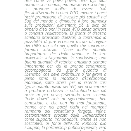
dice come. Ai paesi poveri, oltre agli aiuti
ripromessi e ribaditi, ma questo era scontato,
si propone inoltre di essere “più
flessibili”secondo i criteri WTO, mentre i paesi
ricchi promettono di investire più capitali nel
Sud del mondo e diminuire il loro dumping
sulle produzioni alimentari: ciò si dice da
almeno dieci anni in sede WTO senza arrivare
a concrete realizzazioni. Di fronte al disastro
sanitario provocato dall’Aids, si contempla la
possibilità di fare eccezioni mirate al regime
dei TRIPS ma solo per quello che concerne i
farmaci salvavita. Viene inoltre ribadita
l’importanza dei Diritti umani e la loro
universale salvaguardia. In conclusione, una
buona quantità di retorica onusiana, sempre
importante per chi la prende seriamente,
accompagnata da grandi quantità di
liberismo, che deve contribuire a far girare a
pieno ritmo la macchina dell’economia
mondiale, sotto stress per la recente crisi
“grave quanto quella del ’39”, per ricominciare
a produrre ricchezza e ridistribuirla dai più
ricchi ai più poveri, secondo uno schema
“tricle down” cioè di sgocciolamento, ben
conosciuto e che non ha mai funzionato,
tranne che nei paesi ricchi nei momenti
rampanti del capitalismo fordista. Infine,
costantemente evocata dalla Dichiarazione
come supporto irrinunciabile, anche se non
sostitutivo, ai fondi dell’Aiuto Pubblico allo
Sviluppo, la partnership pubblico-privato, vera