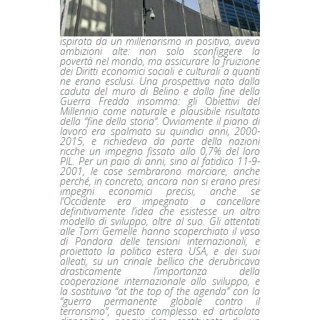
ispirata da un millenarismo in positivo, aveva
ambizioni alte: non solo sconfiggere la
povertà nel mondo, ma assicurare la fruizione
dei Diritti economici sociali e culturali a quanti
ne erano esclusi. Una prospettiva nata dalla
caduta del muro di Belino e dalla fine della
Guerra Fredda insomma: gli Obiettivi del
Millennio come naturale e plausibile risultato
della “fine della storia”. Ovviamente il piano di
lavoro era spalmato su quindici anni, 2000-
2015, e richiedeva da parte della nazioni
ricche un impegno fissato allo 0,7% del loro
PIL. Per un paio di anni, sino al fatidico 11-9-
2001, le cose sembrarono marciare, anche
perché, in concreto, ancora non si erano presi
impegni economici precisi, anche se
l’Occidente era impegnato a cancellare
definitivamente l’idea che esistesse un altro
modello di sviluppo, oltre al suo. Gli attentati
alle Torri Gemelle hanno scoperchiato il vaso
di Pandora delle tensioni internazionali, e
proiettato la politica estera USA, e dei suoi
alleati, su un crinale bellico che derubricava
drasticamente l’importanza della
cooperazione internazionale allo sviluppo, e
la sostituiva “at the top of the agenda” con la
“guerra permanente globale contro il
terrorismo”, questo complesso ed articolato