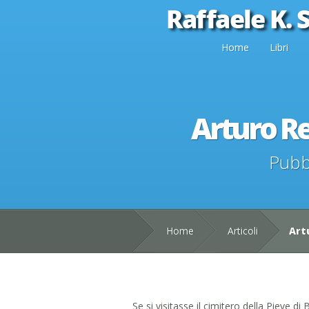
Home
Libri
Arturo Re
Pubb
Home
Articoli
Artu
Se si visitasse il cimitero della Pieve di