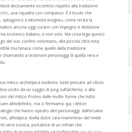
imboli decisamente eccentrici rispetto alla tradizione
raktis
, una squadra con compasso. È il loculo che
i, «pitagorico e latomista insigne», come recita la
tematico ancora oggi curano con impegno e dedizione
ama esoterico italiano, e non solo. Ma cosa lega questo
o del suo confino volontario, alla piccola città nota
sottile ma tenace come quello della tradizione
re chiamando a testimoni personaggi di quella vera e
llo.
rica mitico-archetipica evidente: basti pensare ad Ulisse
ra uscito da un saggio di Jung sull’alchimia, o alla
gono del mitico Proteo dalle molte forme che tutto
re all’indefinito, ma ci fermiamo qui; i lettori
alogie che hanno ispirato altri personaggi: dall’erculea
asmon, all’edipica «bella dolce cara mammina» del miele
ti versi iconica, portatrice di un refrain che
fatta di stupore infantile ed irrefrenabile
joie de vivre
,