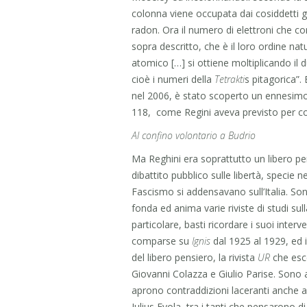
colonna viene occupata dai cosiddetti gas r
radon. Ora il numero di elettroni che co
sopra descritto, che è il loro ordine n
atomico […] si ottiene moltiplicando il d
cioè i numeri della
Tetrakti
s pitagorica”
nel 2006, è stato scoperto un ennesimo 
118, come Regini aveva previsto per com
Al confino volontario a Budrio
Ma Reghini era soprattutto un libero p
dibattito pubblico sulle libertà, specie 
Fascismo si addensavano sull’Italia. Son
fonda ed anima varie riviste di studi sull
particolare, basti ricordare i suoi interv
comparse su
Ignis
dal 1925 al 1929, ed 
del libero pensiero, la rivista
UR
che esce
Giovanni Colazza e Giulio Parise. Sono ann
aprono contraddizioni laceranti anche all
Julius Evola, tra i tanti che pensarono d