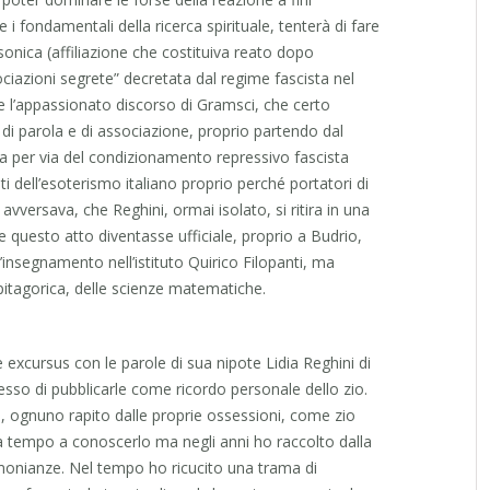
 i fondamentali della ricerca spirituale, tenterà di fare
sonica (affiliazione che costituiva reato dopo
ociazioni segrete” decretata dal regime fascista nel
e l’appassionato discorso di Gramsci, che certo
 di parola e di associazione, proprio partendo dal
lora per via del condizionamento repressivo fascista
i dell’esoterismo italiano proprio perché portatori di
 avversava, che Reghini, ormai isolato, si ritira in una
 questo atto diventasse ufficiale, proprio a Budrio,
ll’insegnamento nell’istituto Quirico Filopanti, ma
pitagorica, delle scienze matematiche.
xcursus con le parole di sua nipote Lidia Reghini di
sso di pubblicarle come ricordo personale dello zio.
ni, ognuno rapito dalle proprie ossessioni, come zio
 a tempo a conoscerlo ma negli anni ho raccolto dalla
stimonianze. Nel tempo ho ricucito una trama di