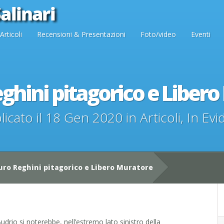
Articoli
Recensioni & Presentazioni
Foto/video
Eventi
ghini pitagorico e Liber
licato il 18 Gen 2020 in
Articoli
,
In Evi
ro Reghini pitagorico e Libero Muratore
 Budrio si noterebbe, nell’estremo lato sinistro della