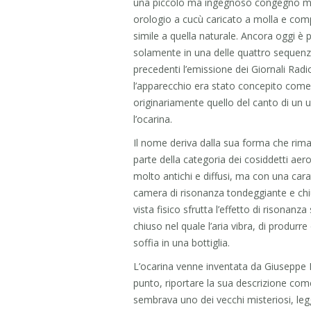
una piccolo ma ingegnoso congegno mec
orologio a cucù caricato a molla e com
simile a quella naturale. Ancora oggi è p
solamente in una delle quattro sequenze o
precedenti l’emissione dei Giornali Radi
l’apparecchio era stato concepito come
originariamente quello del canto di un u
l’ocarina.
Il nome deriva dalla sua forma che rima
parte della categoria dei cosiddetti aer
molto antichi e diffusi, ma con una caratte
camera di risonanza tondeggiante e chius
vista fisico sfrutta l’effetto di risonan
chiuso nel quale l’aria vibra, di produrre
soffia in una bottiglia.
L’ocarina venne inventata da Giuseppe D
punto, riportare la sua descrizione come
sembrava uno dei vecchi misteriosi, legg