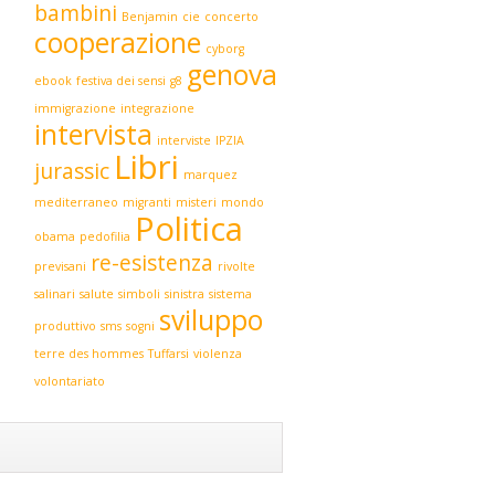
bambini
Benjamin
cie
concerto
cooperazione
cyborg
genova
ebook
festiva dei sensi
g8
immigrazione
integrazione
intervista
interviste
IPZIA
Libri
jurassic
marquez
mediterraneo
migranti
misteri
mondo
Politica
obama
pedofilia
re-esistenza
previsani
rivolte
salinari
salute
simboli
sinistra
sistema
sviluppo
produttivo
sms
sogni
terre des hommes
Tuffarsi
violenza
volontariato