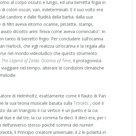
rno al corpo ossuto e lungo, ed una berretta frigia in
di colori oscuri, vari, indeterminati. E il suo volto era
 dal candore e dalle fluidità della barba; dalla sua
i filtri aveva intorno ocarine, pinzette, stampi,
avuto diciotto anni: finiva come aveva cominciato”. In
on tanto di berretto frigio. Per concludere sull’ocarina
an Harlock, che egli realizza un’ocarina e la regala alla
orse nel mondo videoludico che questo strumento
n
The Legend of Zelda: Ocarina of Time
, il protagonista
 viaggiare nel tempo, alterare le condizioni climatiche
 melodie.
natore di Helmholtz, esattamente come il flauto di Pan
rne la sua teoria musicale basata sulla
Tetraktis
, cioè il
 da un triangolo il cui vertice è un punto e la cui
ue e dal tre, la cui somma fa dieci. Il dieci era, per i
ero dell’universo stesso poiché somma dei numeri
nicità, il Principio creatore universale, il 2 le polarità in