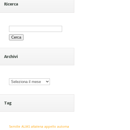
Ricerca
Ricerca
per:
Archivi
Archivi
Tag
5xmille
ALIAS
altalena
appello
automa