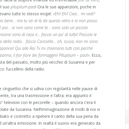
ol suo
pitupitum-paa
! Ora le sue apparizioni, poche in
avevano tutte lo stesso incipit:
«Ehi! Ehi! Ciao… mi vedi?
oglio bene… ma tu sei di là da questo vetro e io non posso
e. E poi… io non sono come te… sono solo un piccolo
visione sono di casa e… faccio un po’ di tutto! Pascolo le
llino della radio… faccio Carosello… oh, scusa, non mi sono
anna! Qui alla Rai Tv mi chiamano tutti così perché
anna, il fior fiore dei formaggini! Pitupitum – paa!»
. Ecco,
nista del passato, molto più vecchio di Susanna e per
o: l’uccellino della radio.
ce cinguettio che si udiva con regolarità nelle pause di
te, tra una trasmissione e l’altra; era appunto il
o” televisivi con le pecorelle – quando ancora c’era il
late da Susanna. Nell’immaginazione di molti di noi vi
biato e costretto a ripetere il canto della sua pena da
d un’altra emissione. In realtà il suono era generato da