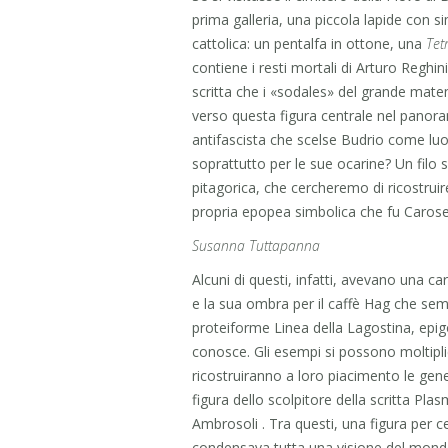
prima galleria, una piccola lapide con s
cattolica: un pentalfa in ottone, una
Tet
contiene i resti mortali di Arturo Reghin
scritta che i «sodales» del grande ma
verso questa figura centrale nel panor
antifascista che scelse Budrio come luog
soprattutto per le sue ocarine? Un filo 
pitagorica, che cercheremo di ricostrui
propria epopea simbolica che fu Carose
Susanna Tuttapanna
Alcuni di questi, infatti, avevano una ca
e la sua ombra per il caffè Hag che semb
proteiforme Linea della Lagostina, epi
conosce. Gli esempi si possono moltiplica
ricostruiranno a loro piacimento le gene
figura dello scolpitore della scritta Pl
Ambrosoli . Tra questi, una figura per cer
condensava tutta una visione del mondo 