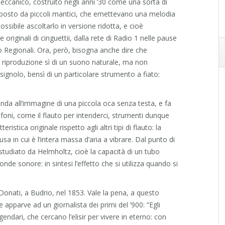
canico, costruito negli anni ‘30 come una sorta di
posto da piccoli mantici, che emettevano una melodia
ossibile ascoltarlo in versione ridotta, e cioè
riginali di cinguettii, dalla rete di Radio 1 nelle pause
o Regionali.
Ora, però, bisogna anche dire che
 riproduzione sì di un suono naturale, ma non
signolo, bensì di un particolare strumento a fiato:
nda all’immagine di una piccola oca senza testa, e fa
ofoni, come il flauto per intenderci, strumenti dunque
ristica originale rispetto agli altri tipi di flauto: la
a in cui è l’intera massa d’aria a vibrare. Dal punto di
za studiato da Helmholtz, cioè la capacità di un tubo
 onde sonore: in sintesi l’effetto che si utilizza quando si
onati, a Budrio, nel 1853. Vale la pena, a questo
 apparve ad un giornalista dei primi del ’900: “Egli
endari, che cercano l’elisir per vivere in eterno: con