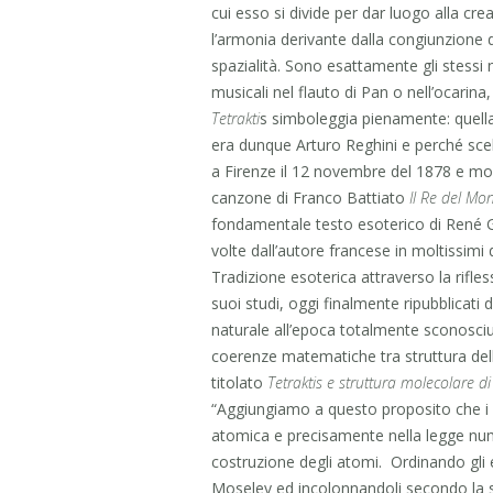
cui esso si divide per dar luogo alla crea
l’armonia derivante dalla congiunzione d
spazialità. Sono esattamente gli stessi n
musicali nel flauto di Pan o nell’ocarin
Tetrakti
s simboleggia pienamente: quella 
era dunque Arturo Reghini e perché scels
a Firenze il 12 novembre del 1878 e morì
canzone di Franco Battiato
Il Re del Mo
fondamentale testo esoterico di René Gu
volte dall’autore francese in moltissimi d
Tradizione esoterica attraverso la rifle
suoi studi, oggi finalmente ripubblicati 
naturale all’epoca totalmente sconosciu
coerenze matematiche tra struttura della
titolato
Tetraktis
e struttura molecolare di
“Aggiungiamo a questo proposito che i
atomica e precisamente nella legge nume
costruzione degli atomi. Ordinando gli 
Moseley ed incolonnandoli secondo la 