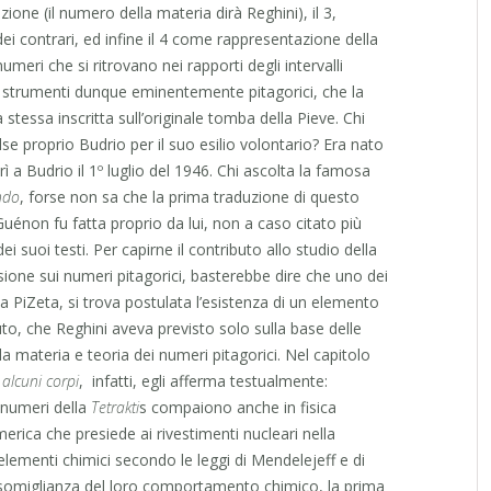
zione (il numero della materia dirà Reghini), il 3,
ei contrari, ed infine il 4 come rappresentazione della
umeri che si ritrovano nei rapporti degli intervalli
a, strumenti dunque eminentemente pitagorici, che la
stessa inscritta sull’originale tomba della Pieve. Chi
e proprio Budrio per il suo esilio volontario? Era nato
 a Budrio il 1º luglio del 1946. Chi ascolta la famosa
ndo
, forse non sa che la prima traduzione di questo
énon fu fatta proprio da lui, non a caso citato più
ei suoi testi. Per capirne il contributo allo studio della
ssione sui numeri pitagorici, basterebbe dire che uno dei
da PiZeta, si trova postulata l’esistenza di un elemento
to, che Reghini aveva previsto solo sulla base delle
 materia e teoria dei numeri pitagorici. Nel capitolo
 alcuni corpi
, infatti, egli afferma testualmente:
 numeri della
Tetrakti
s compaiono anche in fisica
rica che presiede ai rivestimenti nucleari nella
elementi chimici secondo le leggi di Mendelejeff e di
somiglianza del loro comportamento chimico, la prima