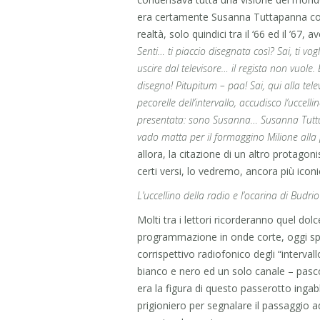
era certamente Susanna Tuttapanna c
realtà, solo quindici tra il ‘66 ed il ’67, 
Senti… ti piaccio disegnata così? Sai, ti v
uscire dal televisore… il regista non vuol
disegno! Pitupitum – paa! Sai, qui alla tele
pecorelle dell’intervallo, accudisco l’ucce
presentata: sono Susanna… Susanna Tuttap
vado matta per il formaggino Milione alla p
allora, la citazione di un altro protago
certi versi, lo vedremo, ancora più iconic
L’uccellino della radio e l’ocarina di Budrio
Molti tra i lettori ricorderanno quel dol
programmazione in onde corte, oggi spen
corrispettivo radiofonico degli “intervall
bianco e nero ed un solo canale – pasco
era la figura di questo passerotto ingab
prigioniero per segnalare il passaggio a