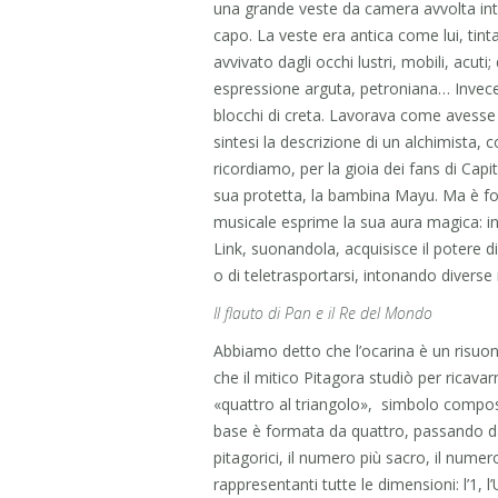
una grande veste da camera avvolta into
capo. La veste era antica come lui, tinta 
avvivato dagli occhi lustri, mobili, acuti;
espressione arguta, petroniana… Invece d
blocchi di creta. Lavorava come avesse 
sintesi la descrizione di un alchimista, c
ricordiamo, per la gioia dei fans di Capit
sua protetta, la bambina Mayu. Ma è f
musicale esprime la sua aura magica: i
Link, suonandola, acquisisce il potere di
o di teletrasportarsi, intonando diverse
Il flauto di Pan e il Re del Mondo
Abbiamo detto che l’ocarina è un risuo
che il mitico Pitagora studiò per ricava
«quattro al triangolo», simbolo composto
base è formata da quattro, passando dal d
pitagorici, il numero più sacro, il num
rappresentanti tutte le dimensioni: l’1, l’U