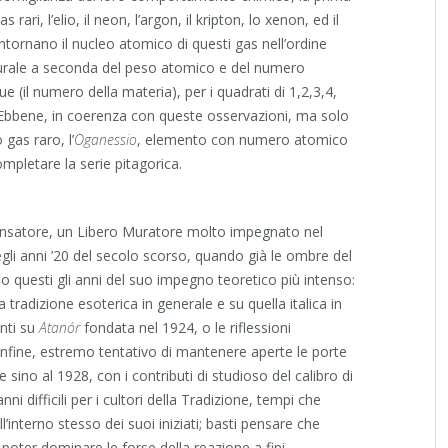
ari, l’elio, il neon, l’argon, il kripton, lo xenon, ed il
ntornano il nucleo atomico di questi gas nell’ordine
aturale a seconda del peso atomico e del numero
ue (il numero della materia), per i quadrati di 1,2,3,4,
. Ebbene, in coerenza con queste osservazioni, ma solo
gas raro, l’
Oganessio
, elemento con numero atomico
pletare la serie pitagorica.
ensatore, un Libero Muratore molto impegnato nel
negli anni ’20 del secolo scorso, quando già le ombre del
o questi gli anni del suo impegno teoretico più intenso:
a tradizione esoterica in generale e su quella italica in
enti su
Atanór
fondata nel 1924, o le riflessioni
infine, estremo tentativo di mantenere aperte le porte
 sino al 1928, con i contributi di studioso del calibro di
i difficili per i cultori della Tradizione, tempi che
’interno stesso dei suoi iniziati; basti pensare che
i poter dominare le forse della reazione a fini