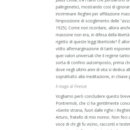
palingenetici, mostrando così di ignorare
incriminare Reghini per affiliazione mas
l’imposizione di scioglimento delle “ass
1925). Come non ricordare, allora anch
massone non era, in difesa della libertà
rigetto di queste leggi liberticide? È al
vòlto all’emarginazione di tanti esponent
quei valori universali che il regime tanto
sorta di confino autoimposto, prima che
dove negli ultimi anni di vita si dedica a
soprattutto alla meditazione, in chiave 
Il mago di Firenze
Vogliamo però concludere questo breve e
Pontremoli, che ci ha gentilmente conce
«Gente strana, fuori dalle righe i Reghi
Arturo, fratello di mio nonno. Non feci
voce di chi gli fu vicino, racconti e te